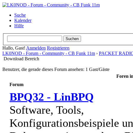
Suche
Kalender
Hilfe
Hallo, Gast!
Anmelden
Registrieren
LK0NOD - Forum - Community - CB Funk 11m
›
PACKET RADI
Download Bereich
Benutzer, die gerade dieses Forum ansehen: 1 Gast/Gäste
Foren i
Forum
BPQ32 - LinBPQ
Software, Tools,
Konfigurationsbeispiele u