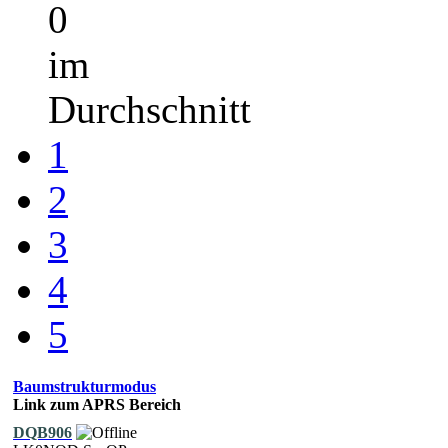
0
im
Durchschnitt
1
2
3
4
5
Baumstrukturmodus
Link zum APRS Bereich
DQB906