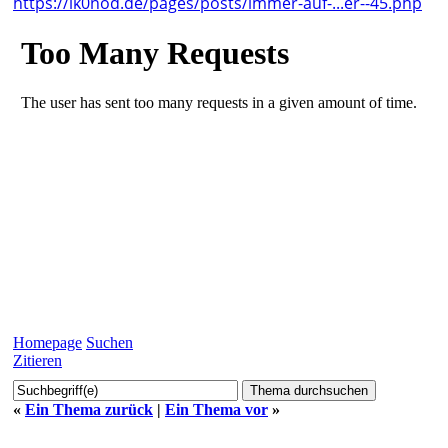
https://lk0nod.de/pages/posts/immer-auf-...er--45.php
Homepage
Suchen
Zitieren
«
Ein Thema zurück
|
Ein Thema vor
»