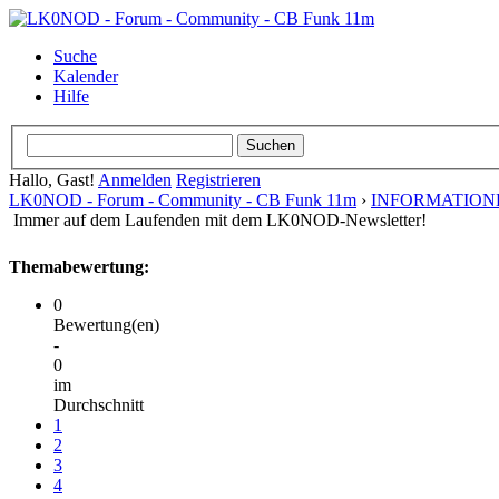
Suche
Kalender
Hilfe
Hallo, Gast!
Anmelden
Registrieren
LK0NOD - Forum - Community - CB Funk 11m
›
INFORMATION
Immer auf dem Laufenden mit dem LK0NOD-Newsletter!
Themabewertung:
0
Bewertung(en)
-
0
im
Durchschnitt
1
2
3
4